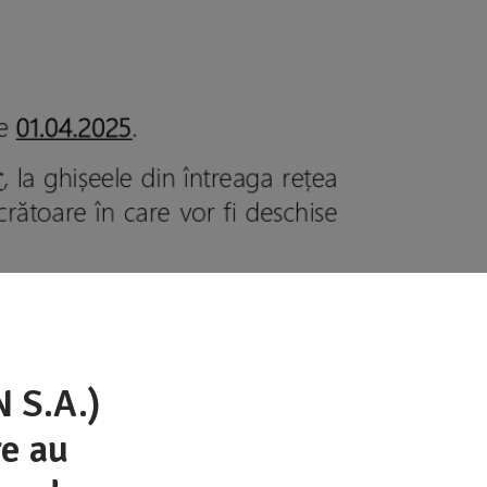
 S.A.)
re au