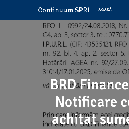
Continuum SPRL
ACASĂ
BRD Finance 
Notificare c
achitat sume