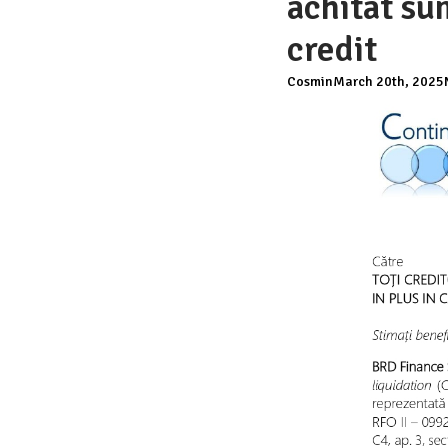
achitat su
credit
Cosmin
March 20th, 2025