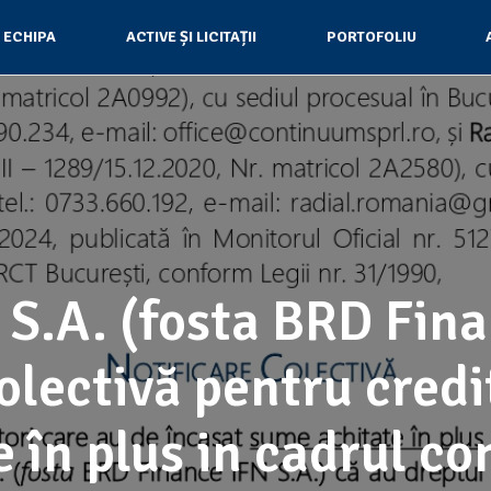
ECHIPA
ACTIVE ȘI LICITAȚII
PORTOFOLIU
S.A. (fosta BRD Fina
olectivă pentru credi
 în plus in cadrul co