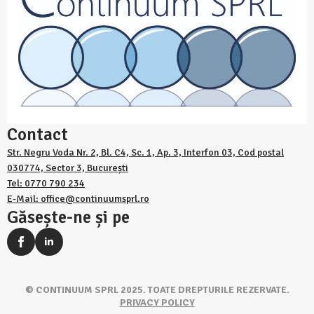
Contact
Str. Negru Voda Nr. 2, Bl. C4, Sc. 1, Ap. 3, Interfon 03, Cod postal
030774, Sector 3, București
Tel: 0770 790 234
E-Mail: office@continuumsprl.ro
Găsește-ne și pe
© CONTINUUM SPRL 2025. TOATE DREPTURILE REZERVATE.
PRIVACY POLICY