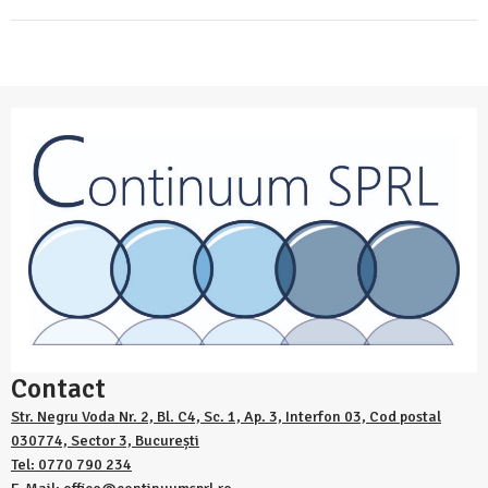
Contact
Str. Negru Voda Nr. 2, Bl. C4, Sc. 1, Ap. 3, Interfon 03, Cod postal
030774, Sector 3, București
Tel: 0770 790 234