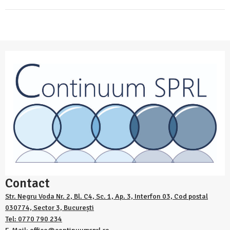
Contact
Str. Negru Voda Nr. 2, Bl. C4, Sc. 1, Ap. 3, Interfon 03, Cod postal
030774, Sector 3, București
Tel: 0770 790 234