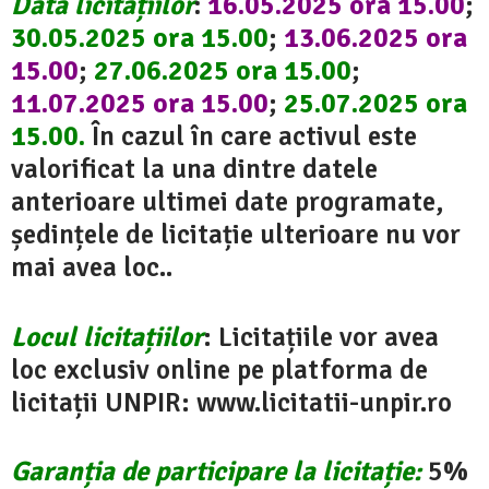
Data licitațiilor
:
16.05.2025 ora 15.00
;
30.05.2025 ora 15.00
;
13.06.2025 ora
15.00
;
27.06.2025 ora 15.00
;
11.07.2025 ora 15.00
;
25.07.2025 ora
15.00.
În cazul în care activul este
valorificat la una dintre datele
anterioare ultimei date programate,
ședințele de licitație ulterioare nu vor
mai avea loc..
Locul licitațiilor
: Licitațiile vor avea
loc exclusiv online pe platforma de
licitații UNPIR: www.licitatii-unpir.ro
Garanția de participare la licitație:
5%