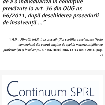
de a o individualiza în condiţiile
prevăzute la art. 36 din OUG nr.
66/2011, după deschiderea procedurii
de insolvenţă….”
(
I.N.M.
,
Minută. Întâlnirea presedinților secțiilor specializate (foste
comerciale) din cadrul curților de apel în materia litigiilor cu
profesioniști și insolvenței,
Sinaia, Hotel Rina, 13-14 iunie 2016, pag.
7)