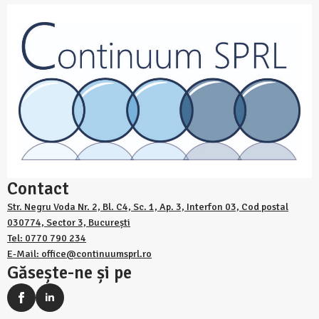
Contact
Str. Negru Voda Nr. 2, Bl. C4, Sc. 1, Ap. 3, Interfon 03, Cod postal
030774, Sector 3, București
Tel: 0770 790 234
E-Mail: office@continuumsprl.ro
Găsește-ne și pe