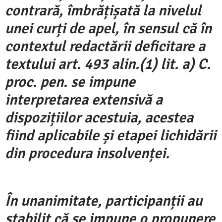
contrară, îmbrățișată la nivelul
unei curți de apel, în sensul că în
contextul redactării deficitare a
textului art. 493 alin.(1) lit. a) C.
proc. pen. se impune
interpretarea extensivă a
dispozițiilor acestuia, acestea
fiind aplicabile și etapei lichidării
din procedura insolvenței.
În unanimitate, participanții au
stabilit că se impune o propunere