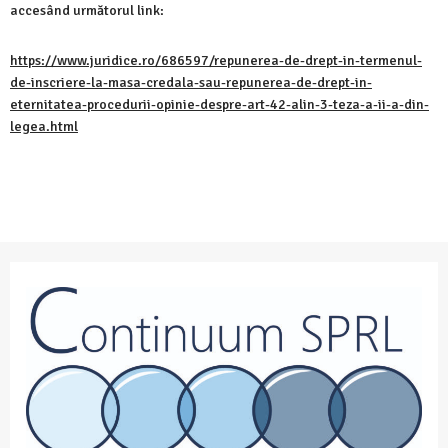
accesând următorul link:
https://www.juridice.ro/686597/repunerea-de-drept-in-termenul-
de-inscriere-la-masa-credala-sau-repunerea-de-drept-in-
eternitatea-procedurii-opinie-despre-art-42-alin-3-teza-a-ii-a-din-
legea.html